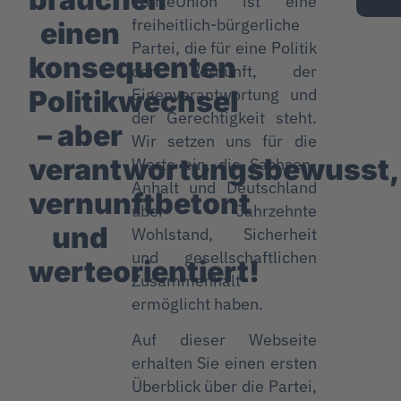
WerteUnion ist eine
freiheitlich-bürgerliche
einen
Partei, die für eine Politik
konsequenten
der Vernunft, der
Politikwechsel
Eigenverantwortung und
der Gerechtigkeit steht.
– aber
Wir setzen uns für die
verantwortungsbewusst,
Werte ein, die Sachsen-
Anhalt und Deutschland
vernunftbetont
über Jahrzehnte
und
Wohlstand, Sicherheit
und gesellschaftlichen
werteorientiert!
Zusammenhalt
ermöglicht haben.
Auf dieser Webseite
erhalten Sie einen ersten
Überblick über die Partei,