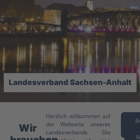
Landesverband Sachsen-Anhalt
Herzlich willkommen auf
Un
B
der Webseite unseres
Wir
Pol
Landesverbands. Die
W
brauchen