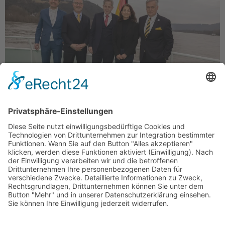
Der neue Vorstand von l.n.r. Alexander Mitsch, Albert
Weiler, der Vorsitzende Hans-Georg Maaßen, Sylvia
Kaufhold und Kay-Achim Schönbach Am 17.2.2024
wurde unsere Partei in Bonn gegründet. Die ersten
55 […]