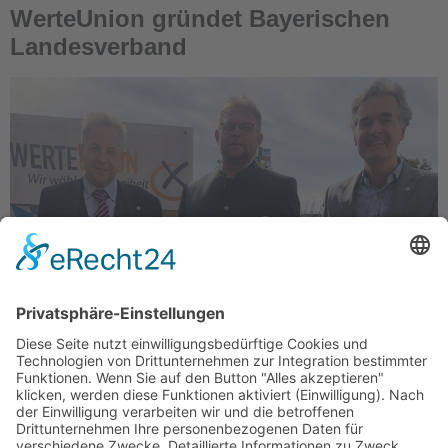
WerteUnion gründet Bayerischen
Landesverband
Am Samstag wählte die WerteUnion den Diplom-
Biologen Dr. Jörg Uhlig aus dem Landkreis
Regensburg zu ihrem bayerischen
Parteivorsitzenden. Er ist 54 Jahre alt, verheiratet,