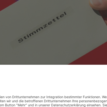
n am 1. September leistete sich die CDU in der Eisena
 Schmidt (Wahlkreis Wartburgkreis I) öffentlich anficht