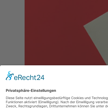
Einen Tag vor den Thüringer Landtagswahle
Skandal, den WerteUnion-Direktkandidat Alf