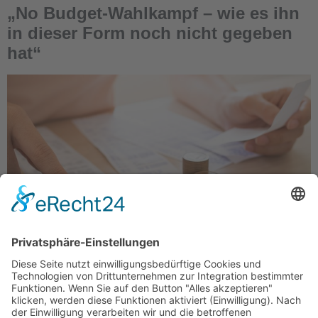
„No Budget-Wahlkampf – wie es ihn
in dieser Form noch nicht gegeben
hat“
Ein Bundestagswahlkampf – für eine junge Partei
wie die WerteUnion eine gewaltige
Herausforderung. Die knappe Vorbereitungszeit