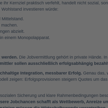
ie ihr Kernziel praktisch verfehlt, handelt nicht sozial, s
d Wohlstand investieren würde:
Mittelstand.
zu machen.
ngen abzielt.
t in einem Monopolapparat.
t werden.
Die Jobvermittlung gehört in private Hände. In
rmittler sollen ausschließlich erfolgsabhängig bezahl
chhaltige Integration, messbarer Erfolg.
Genau das, w
Modell zeigen: Erfolgsprovisionen steigern Quotes um das
 der sozialen Sicherung und klare Rahmenbedingungen be
ssere Jobchancen schafft als Wettbewerb, Anreize u
rinzipien müssen die Wirtschaftswende vorantreiben