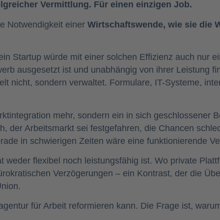
greicher Vermittlung. Für einen einzigen Job.
ie Notwendigkeit einer
Wirtschaftswende, wie sie die 
ein Startup würde mit einer solchen Effizienz auch nur e
werb ausgesetzt ist und unabhängig von ihrer Leistung fi
elt nicht, sondern verwaltet. Formulare, IT-Systeme, int
arktintegration mehr, sondern ein in sich geschlossener 
ich, der Arbeitsmarkt sei festgefahren, die Chancen schl
erade in schwierigen Zeiten wäre eine funktionierende V
 weder flexibel noch leistungsfähig ist. Wo private Plat
 bürokratischen Verzögerungen – ein Kontrast, der die Üb
Union.
gentur für Arbeit reformieren kann. Die Frage ist, warum