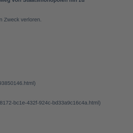
en Zweck verloren.
-93850146.html)
31a8172-bc1e-432f-924c-bd33a9c16c4a.html)