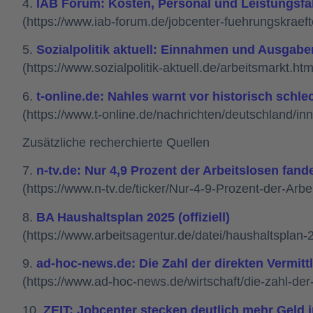
4.
IAB Forum: Kosten, Personal und Leistungsfäh
(https://www.iab-forum.de/jobcenter-fuehrungskraeft
5.
Sozialpolitik aktuell: Einnahmen und Ausgab
(https://www.sozialpolitik-aktuell.de/arbeitsmarkt.htm
6.
t-online.de: Nahles warnt vor historisch schl
(https://www.t-online.de/nachrichten/deutschland/in
Zusätzliche recherchierte Quellen
7.
n-tv.de: Nur 4,9 Prozent der Arbeitslosen fa
(https://www.n-tv.de/ticker/Nur-4-9-Prozent-der-Ar
8.
BA Haushaltsplan 2025 (offiziell)
(https://www.arbeitsagentur.de/datei/haushaltsplan
9.
ad-hoc-news.de: Die Zahl der direkten Vermit
(https://www.ad-hoc-news.de/wirtschaft/die-zahl-der
10.
ZEIT: Jobcenter stecken deutlich mehr Geld 