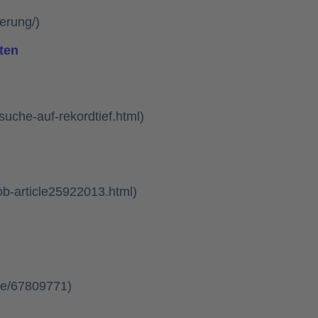
erung/)
ten
uche-auf-rekordtief.html)
ob-article25922013.html)
die/67809771)