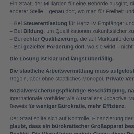
Ein Staat, der Milliarden für eine Behörde ausgibt, d
anderer Stelle – genau dort, wo man für Freiheit un
– Bei
Steuerentlastung
für Hartz-IV-Empfänger und 
– Bei
Bildung
, um Qualifikationen zukunftssicher 
– Bei
echter Qualifizierung
, die auf Marktanforderu
– Bei
gezielter Förderung
dort, wo sie wirkt – nich
Die Lösung ist klar und längst überfällig.
Die staatliche Arbeitsvermittlung muss aufgelös
Regeln, aber ohne staatliches Monopol.
Private Ve
Sozialversicherungspflichtige Beschäftigung, na
Internationale Vorbilder wie Australiens Jobactive-
Beweis für
weniger Bürokratie, mehr Effizienz
.
Der Staat sollte sich auf Kontrolle, Finanzierung
glaubt, dass ein bürokratischer Großapparat be
Realität. Die WerteUnion mahnt: Genau diese P