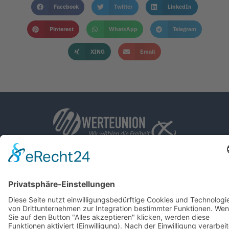
Facebook
Twitter
LinkedIn
Pinterest
WhatsApp
Telegram
XING
Email
KONTAKT
IMPRESSUM
DATENSCHUTZHINWEISE