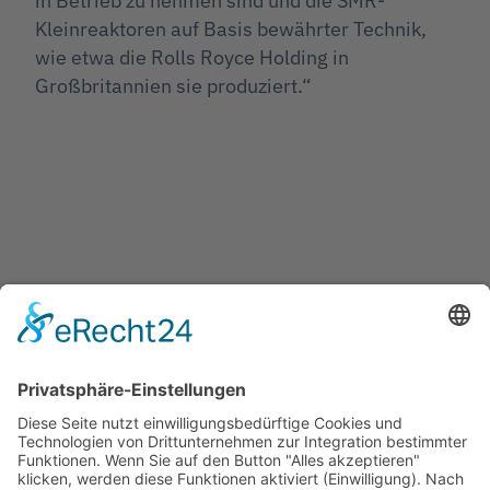
in Betrieb zu nehmen sind und die SMR-
Kleinreaktoren auf Basis bewährter Technik,
wie etwa die Rolls Royce Holding in
Großbritannien sie produziert.“
Jetzt teilen
Facebook
Twitter
LinkedIn
Pinterest
WhatsApp
Telegram