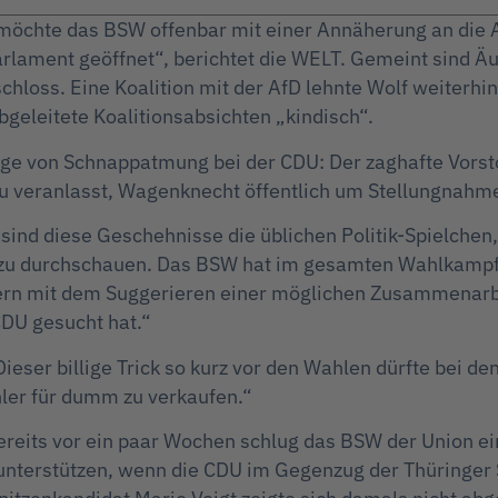
öchte das BSW offenbar mit einer Annäherung an die Af
arlament geöffnet“, berichtet die WELT. Gemeint sind 
hloss. Eine Koalition mit der AfD lehnte Wolf weiterh
geleitete Koalitionsabsichten „kindisch“.
e von Schnappatmung bei der CDU: Der zaghafte Vorsto
u veranlasst, Wagenknecht öffentlich um Stellungnahme 
nd diese Geschehnisse die üblichen Politik-Spielchen,
 zu durchschauen. Das BSW hat im gesamten Wahlkampf b
tern mit dem Suggerieren einer möglichen Zusammenarb
DU gesucht hat.“
Dieser billige Trick so kurz vor den Wahlen dürfte bei d
ler für dumm zu verkaufen.“
reits vor ein paar Wochen schlug das BSW der Union ei
terstützen, wenn die CDU im Gegenzug der Thüringer S