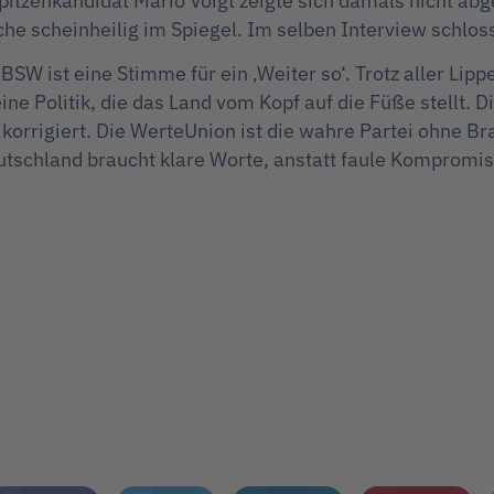
pitzenkandidat Mario Voigt zeigte sich damals nicht ab
che scheinheilig im Spiegel. Im selben Interview schlos
SW ist eine Stimme für ein ‚Weiter so‘. Trotz aller Lip
ine Politik, die das Land vom Kopf auf die Füße stellt. 
 korrigiert. Die WerteUnion ist die wahre Partei ohne 
schland braucht klare Worte, anstatt faule Kompromis