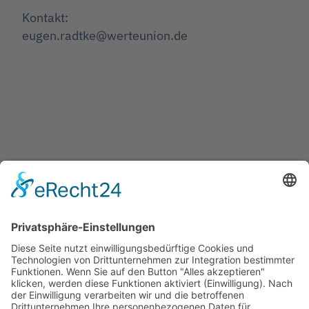
Kontakt:
eugen.radtke@werteunion.de
Jetzt teilen
Facebook
Twitter
LinkedIn
Pinterest
WhatsApp
Telegram
XING
Email