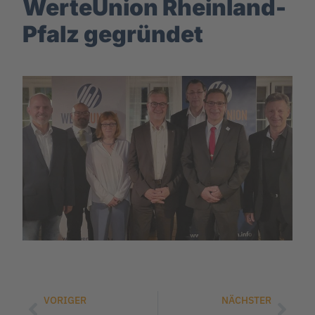
WerteUnion Rheinland-
Pfalz gegründet
VORIGER
NÄCHSTER