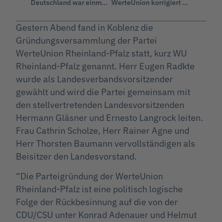
Deutschland war einmal die Apotheke der Welt, jetzt sind wir von China abhängig.
WerteUnion korrigiert die Tagesschau: Waldbrände nehmen nicht zu, sondern gehen seit 2003 zurück!
Gestern Abend fand in Koblenz die
Gründungsversammlung der Partei
WerteUnion Rheinland-Pfalz statt, kurz WU
Rheinland-Pfalz genannt. Herr Eugen Radkte
wurde als Landesverbandsvorsitzender
gewählt und wird die Partei gemeinsam mit
den stellvertretenden Landesvorsitzenden
Hermann Gläsner und Ernesto Langrock leiten.
Frau Cathrin Scholze, Herr Rainer Agne und
Herr Thorsten Baumann vervollständigen als
Beisitzer den Landesvorstand.
“Die Parteigründung der WerteUnion
Rheinland-Pfalz ist eine politisch logische
Folge der Rückbesinnung auf die von der
CDU/CSU unter Konrad Adenauer und Helmut