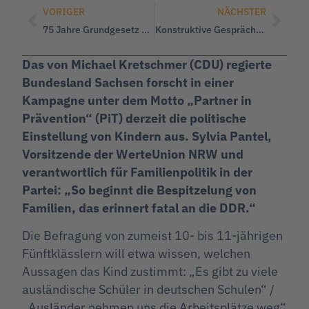
VORIGER
NÄCHSTER
75 Jahre Grundgesetz – Hans-Georg Maaßen: „Die Regierenden setzen sich über Recht und Gesetz hinweg
Konstruktive Gespräche mit Vertretern des Sozialwerk Vorpommern e.V. an Bord des Traditionsseglers im Museumshafen in Greifswald
Das von Michael Kretschmer (CDU) regierte
Bundesland Sachsen forscht in einer
Kampagne unter dem Motto „Partner in
Prävention“ (PiT) derzeit die politische
Einstellung von Kindern aus. Sylvia Pantel,
Vorsitzende der WerteUnion NRW und
verantwortlich für Familienpolitik in der
Partei: „So beginnt die Bespitzelung von
Familien, das erinnert fatal an die DDR.“
Die Befragung von zumeist 10- bis 11-jährigen
Fünftklässlern will etwa wissen, welchen
Aussagen das Kind zustimmt: „Es gibt zu viele
ausländische Schüler in deutschen Schulen“ /
„Ausländer nehmen uns die Arbeitsplätze weg“