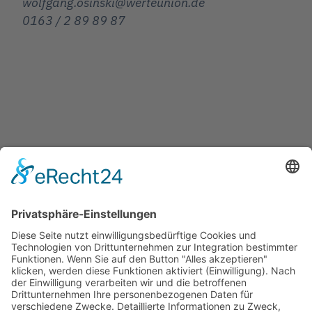
wolfgang.osinski@werteunion.de
0163 / 2 89 89 87
Jetzt teilen
Facebook
Twitter
LinkedIn
Pinterest
WhatsApp
Telegram
XING
Email