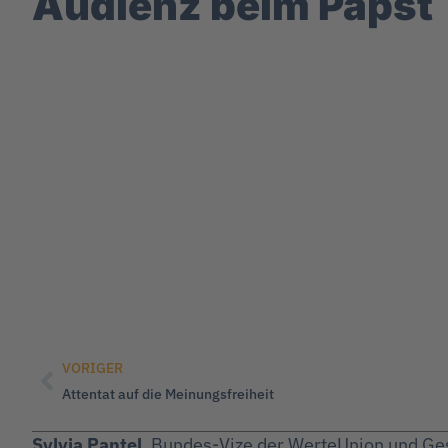
Audienz beim Papst
VORIGER
Attentat auf die Meinungsfreiheit
Sylvia Pantel
, Bundes-Vize der WerteUnion und Gesc