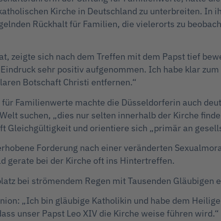
 katholischen Kirche in Deutschland zu unterbreiten. I
gelnden Rückhalt für Familien, die vielerorts zu beobac
hat, zeigte sich nach dem Treffen mit dem Papst tief bew
Eindruck sehr positiv aufgenommen. Ich habe klar zum A
aren Botschaft Christi entfernen.“
rin für Familienwerte machte die Düsseldorferin auch deu
lt suchen, „dies nur selten innerhalb der Kirche finde
Gleichgültigkeit und orientiere sich „primär an gesel
 erhobene Forderung nach einer veränderten Sexualmor
d gerate bei der Kirche oft ins Hintertreffen.
rsplatz bei strömendem Regen mit Tausenden Gläubigen 
nion: „Ich bin gläubige Katholikin und habe dem Heili
 dass unser Papst Leo XIV die Kirche weise führen wird.“