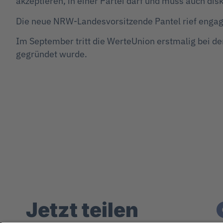
akzeptieren, in einer Partei darf und muss auch di
Die neue NRW-Landesvorsitzende Pantel rief engagie
Im September tritt die WerteUnion erstmalig bei 
gegründet wurde.
Jetzt teilen