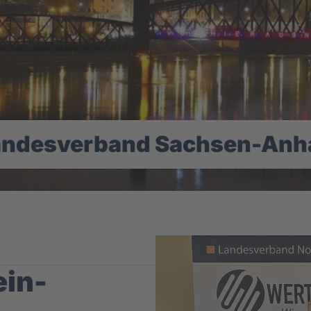
andesverband Sachsen-Anha
in-