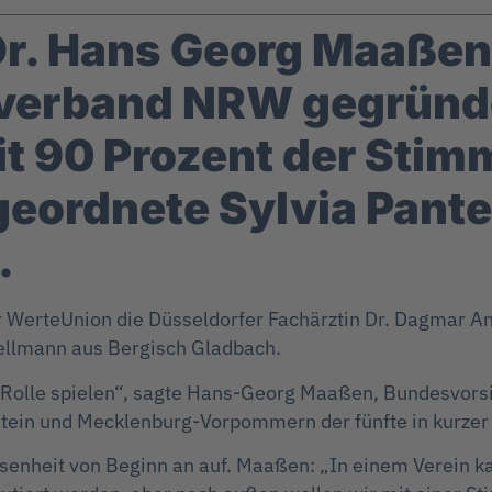
r. Hans Georg Maaßen h
sverband NRW gegründe
t 90 Prozent der Stim
ordnete Sylvia Pantel
.
r WerteUnion die Düsseldorfer Fachärztin Dr. Dagmar An
ellmann aus Bergisch Gladbach.
e Rolle spielen“, sagte Hans-Georg Maaßen, Bundesvorsi
tein und Mecklenburg-Vorpommern der fünfte in kurzer 
senheit von Beginn an auf. Maaßen: „In einem Verein 