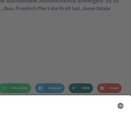
ide wachsendem Antisemitismus einhergeht. Es ist
dass Friedrich Merz die Kraft hat, diese fatale
WhatsApp
Telegram
XING
Email