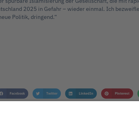
 spürbare Islamisierung der Gesellschaft, die mit rap
tschland 2025 in Gefahr – wieder einmal. Ich bezweifle, 
eue Politik, dringend.“
Facebook
Twitter
LinkedIn
Pinterest