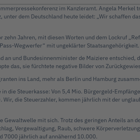
mmerpressekonferenz im Kanzleramt. Angela Merkel träg
z, unter dem Deutschland heute leidet: „Wir schaffen da
or zehn Jahren, mit diesen Worten und dem Lockruf „R
„Pass-Wegwerfer“ mit ungeklärter Staatsangehörigkeit.
 an und Bundesinnenminister de Maiziere entschied, di
ppte das, sie fürchtete negative Bilder von Zurückgewie
granten ins Land, mehr als Berlin und Hamburg zusam
 in die Steuerkasse: Von 5,4 Mio. Bürgergeld-Empfänger
. Wir, die Steuerzahler, kommen jährlich mit der ungla
e Gewaltwelle mit sich. Trotz des geringen Anteils a
chlag, Vergewaltigung, Raub, schwere Körperverletzung)
d 7000 jährlich auf annähernd 10.000.