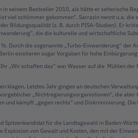
in in seinem Bestseller 2010, als hätte er seherische B
s ist viel schlimmer gekommen“. Sarrazin nennt u.a. die
r Bildungsqualität (z. B. durch PISA-Studien). Er krit
anderung“, die die kulturelle und wirtschaftliche Sub
 15 %. Durch die sogenannte „Turbo-Einwanderung“ der 
Berlin existieren sogar Vorgaben für hohe Einbürgerung
Ihr „Wir schaffen das“ war Wasser auf die Mühlen der P
en klagen. Letztes Jahr gingen an deutschen Verwaltu
orgeblicher „Nichtregierungsorganistionen“, die aber t
n und kämpft „gegen rechts“ und Diskriminierung. Die
nd Spitzenkandidat für die Landtagswahl in Baden-Wür
ine Explosion von Gewalt und Kosten, den mit der Ei