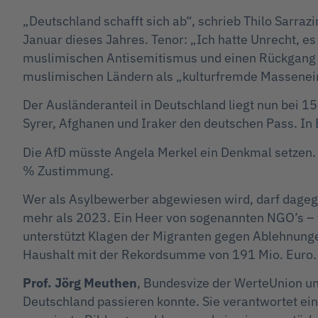
„Deutschland schafft sich ab“, schrieb Thilo Sarraz
Januar dieses Jahres. Tenor: „Ich hatte Unrecht, e
muslimischen Antisemitismus und einen Rückgang de
muslimischen Ländern als „kulturfremde Masseneinw
Der Ausländeranteil in Deutschland liegt nun bei
Syrer, Afghanen und Iraker den deutschen Pass. In 
Die AfD müsste Angela Merkel ein Denkmal setzen. 
% Zustimmung.
Wer als Asylbewerber abgewiesen wird, darf dageg
mehr als 2023. Ein Heer von sogenannten NGO’s – v
unterstützt Klagen der Migranten gegen Ablehnunge
Haushalt mit der Rekordsumme von 191 Mio. Euro.
Prof. Jörg Meuthen
, Bundesvize der WerteUnion u
Deutschland passieren konnte. Sie verantwortet e