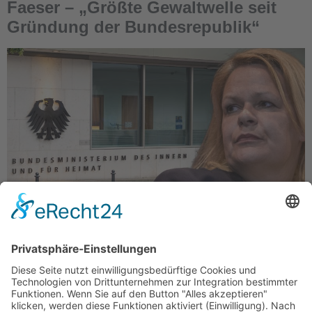
Faeser – „Größte Gewaltwelle seit
Gründung der Bundesrepublik“
Dr. Hans-Georg Maaßen, Ex-Präsident des
Bundesverfassungsschutzes und
Bundesvorsitzender der WerteUnion, fordert die
Absetzung von Bundesinnenministerin Nancy