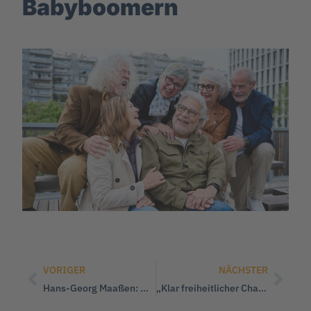
Babyboomern
VORIGER
NÄCHSTER
Hans-Georg Maaßen: Diese EU ist undemokratisch
„Klar freiheitlicher Charakter“ – WerteUnion verabschiedet Parteiprogramm