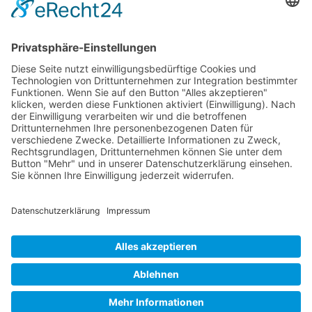
Jetzt teilen
Facebook
Twitter
LinkedIn
Pinterest
WhatsApp
Telegram
XING
Email
KONTAKT
IMPRESSUM
DATENSCHUTZHINWEISE