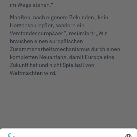
im Wege stehen.“
Maaßen, nach eigenem Bekunden „kein
Herzenseuropäer, sondern ein
Verstandeseuropäaer“, resümiert: „Wir
brauchen einen europäischen
Zusammenarbeitsmechanismus durch einen
kompletten Neuanfang, damit Europa eine
Zukunft hat und nicht Spielball von
Weltmächten wird.“