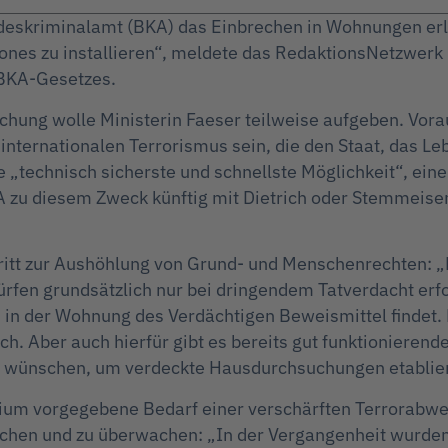
deskriminalamt (BKA) das Einbrechen in Wohnungen erl
s zu installieren“, meldete das RedaktionsNetzwerk De
 BKA-Gesetzes.
hung wolle Ministerin Faeser teilweise aufgeben. Vora
ernationalen Terrorismus sein, die den Staat, das Leb
 „technisch sicherste und schnellste Möglichkeit“, eine
BKA zu diesem Zweck künftig mit Dietrich oder Stemmeis
itt zur Aushöhlung von Grund- und Menschenrechten: „D
fen grundsätzlich nur bei dringendem Tatverdacht erfo
 in der Wohnung des Verdächtigen Beweismittel finde
ch. Aber auch hierfür gibt es bereits gut funktionieren
u wünschen, um verdeckte Hausdurchsuchungen etablie
m vorgegebene Bedarf einer verschärften Terrorabwehr n
chen und zu überwachen: „In der Vergangenheit wurd