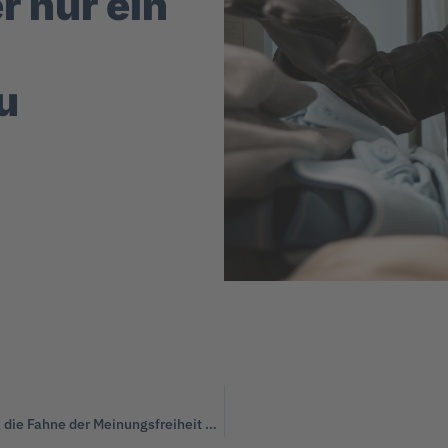
r nur ein
u
Hans-Georg Maaßen: „Können dankbar sein, dass Elon Musk die Fahne der Meinungsfreiheit hochhält.“