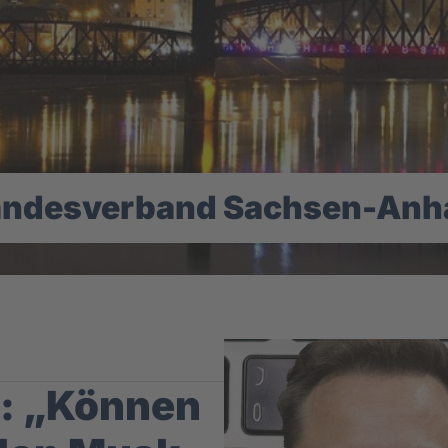
andesverband Sachsen-Anha
: „Können