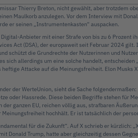
issar Thierry Breton, nicht gewählt, aber trotzdem ob
einen Maulkorb anzulegen. Vor dem Interview mit Donal
erde er seinen „Instrumentenkasten“ auspacken.
 Digital-Anbieter mit einer Strafe von bis zu 6 Prozent 
rvices Act (DSA), der europaweit seit Februar 2024 gilt.
 und schützt die Grundrechte der Nutzerinnen und Nutzer.
s sich allerdings um eine solche handelt, entscheiden
 heftige Attacke auf die Meinungsfreiheit. Elon Musks X
er der WerteUnion, sieht die Sache folgendermaßen: „Es
Hetze oder Hassrede. Diese beiden Begriffe stehen für
n der ganzen EU, reichen völlig aus, strafbaren Äußerun
Meinungsfreiheit hochhält. Er ist tatsächlich der person
undamental für die Zukunft“. Auf X schrieb er kürzlich: 
ew mit Donald Trump, hatte aber gleichzeitig dessen Gegn