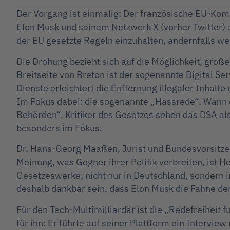
Der Vorgang ist einmalig: Der französische EU-Komm
Elon Musk und seinem Netzwerk X (vorher Twitter) 
der EU gesetzte Regeln einzuhalten, andernfalls w
Die Drohung bezieht sich auf die Möglichkeit, große
Breitseite von Breton ist der sogenannte Digital Se
Dienste erleichtert die Entfernung illegaler Inhalte
Im Fokus dabei: die sogenannte „Hassrede“. Wann e
Behörden“. Kritiker des Gesetzes sehen das DSA als
besonders im Fokus.
Dr. Hans-Georg Maaßen, Jurist und Bundesvorsitzend
Meinung, was Gegner ihrer Politik verbreiten, ist 
Gesetzeswerke, nicht nur in Deutschland, sondern i
deshalb dankbar sein, dass Elon Musk die Fahne der 
Für den Tech-Multimilliardär ist die „Redefreiheit f
für ihn: Er führte auf seiner Plattform ein Intervi