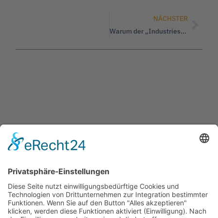
NÄCHSTER
Warum der „Industriestrompreis“ eine Mogelpackung ist
Jetzt teilen
Facebook
Twitter
LinkedIn
Pinterest
WhatsApp
Telegram